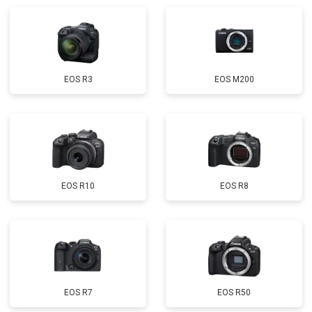
EOS R3
EOS M200
EOS R10
EOS R8
EOS R7
EOS R50