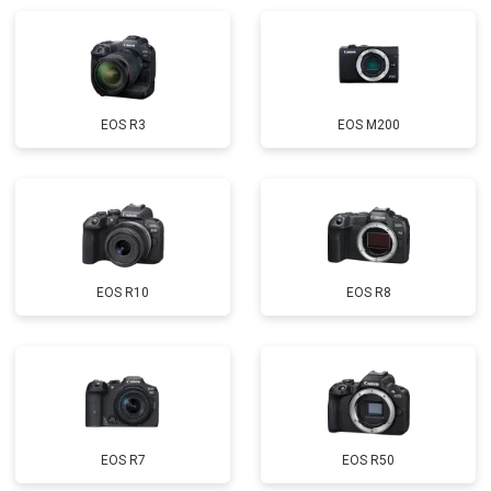
EOS R3
EOS M200
EOS R10
EOS R8
EOS R7
EOS R50