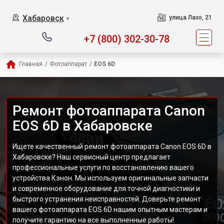
Хабаровск
улица Лазо, 21
▼
+7 (800) 302-30-78
Главная
/
Фотоаппарат
/
EOS 6D
Ремонт фотоаппарата Canon
EOS 6D в Хабаровске
Ищете качественный ремонт фотоаппарата Canon EOS 6D в
Хабаровске? Наш сервисный центр предлагает
профессиональные услуги по восстановлению вашего
устройства Кэнон. Мы используем оригинальные запчасти
и современное оборудование для точной диагностики и
быстрого устранения неисправностей. Доверьте ремонт
вашего фотоаппарата EOS 6D нашим опытным мастерам и
получите гарантию на все выполненные работы!