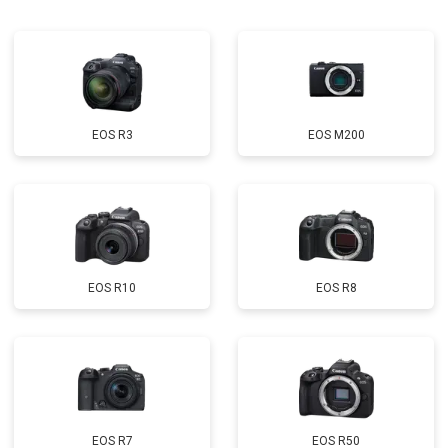
EOS R3
EOS M200
EOS R10
EOS R8
EOS R7
EOS R50