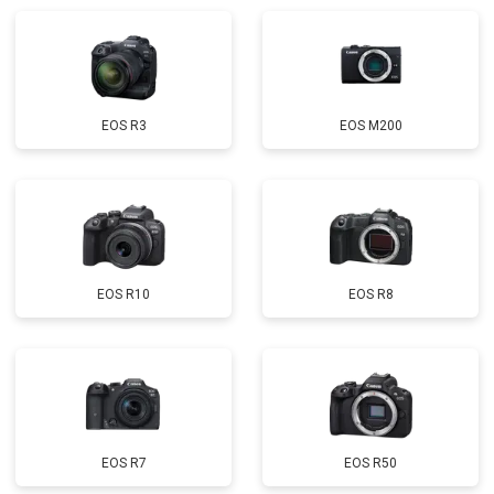
EOS R3
EOS M200
EOS R10
EOS R8
EOS R7
EOS R50