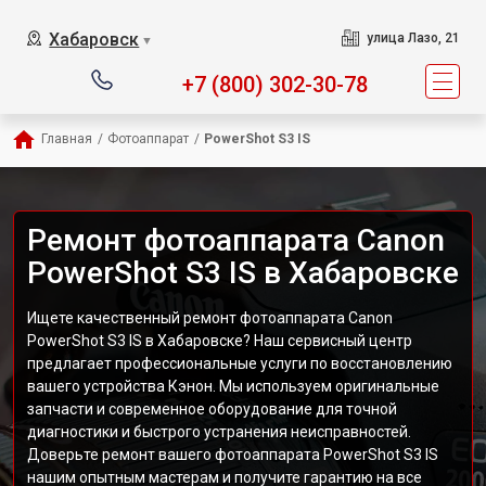
Хабаровск
улица Лазо, 21
▼
+7 (800) 302-30-78
Главная
/
Фотоаппарат
/
PowerShot S3 IS
Ремонт фотоаппарата Canon
PowerShot S3 IS в Хабаровске
Ищете качественный ремонт фотоаппарата Canon
PowerShot S3 IS в Хабаровске? Наш сервисный центр
предлагает профессиональные услуги по восстановлению
вашего устройства Кэнон. Мы используем оригинальные
запчасти и современное оборудование для точной
диагностики и быстрого устранения неисправностей.
Доверьте ремонт вашего фотоаппарата PowerShot S3 IS
нашим опытным мастерам и получите гарантию на все