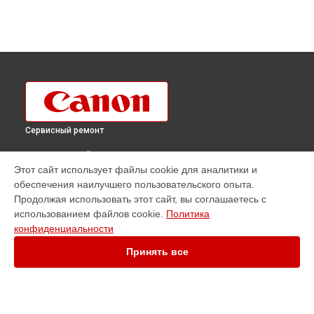
Сервисный ремонт
ВЫБЕРИ СВОЙ ГОРОД
Этот сайт использует файлы cookie для аналитики и
Ремонт фотоаппарата PowerShot SX50 HS Canon в
обеспечения наилучшего пользовательского опыта.
Краснодаре
Продолжая использовать этот сайт, вы соглашаетесь с
Ремонт фотоаппарата PowerShot SX50 HS Canon в
использованием файлов cookie.
Политика
Ростове-на-Дону
конфиденциальности
Ремонт фотоаппарата PowerShot SX50 HS Canon в
Нижнем
Новгороде
Принять все
Ремонт фотоаппарата PowerShot SX50 HS Canon в
Новосибирске
Ремонт фотоаппарата PowerShot SX50 HS Canon в
Челябинске