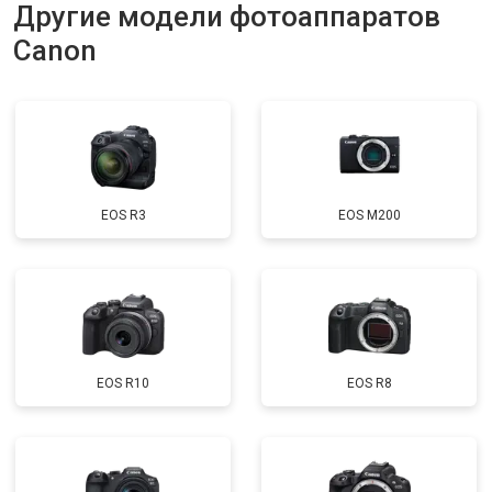
Другие модели фотоаппаратов
Canon
EOS R3
EOS M200
EOS R10
EOS R8