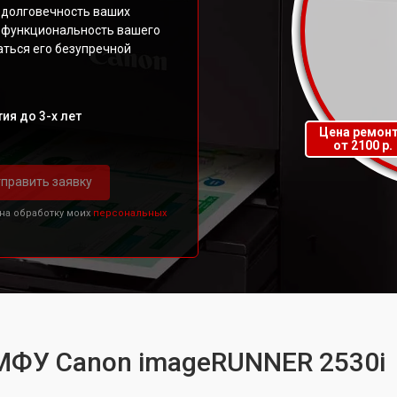
 долговечность ваших
ь функциональность вашего
аться его безупречной
ия до 3-х лет
Цена ремон
от 2100 р.
править заявку
 на обработку моих
персональных
 МФУ Canon imageRUNNER 2530i