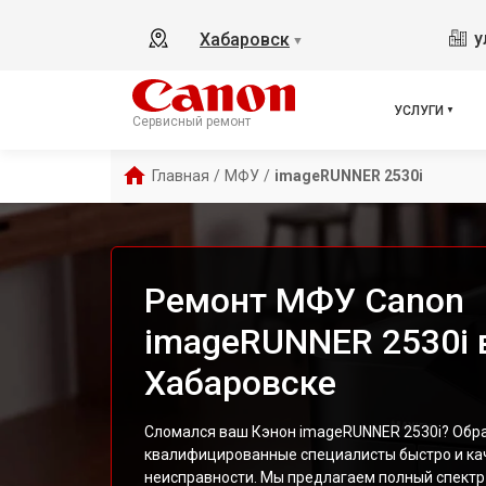
у
Хабаровск
▼
УСЛУГИ
Сервисный ремонт
Главная
/
МФУ
/
imageRUNNER 2530i
Ремонт МФУ Canon
imageRUNNER 2530i 
Хабаровске
Сломался ваш Кэнон imageRUNNER 2530i? Обрат
квалифицированные специалисты быстро и ка
неисправности. Мы предлагаем полный спектр