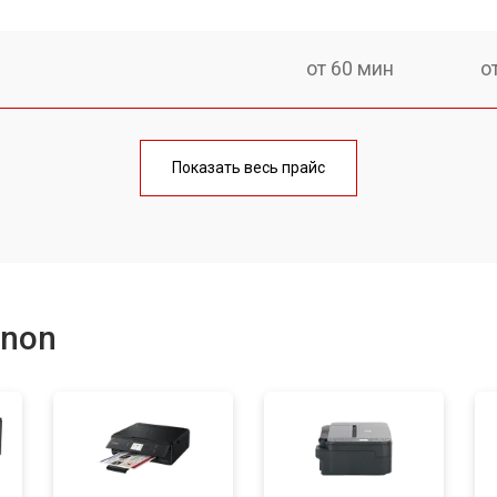
от 60 мин
о
от 100 мин
о
Показать весь прайс
от 60 мин
о
от 110 мин
о
anon
от 60 мин
о
от 100 мин
о