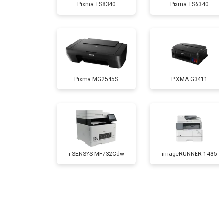
Pixma TS8340
Pixma TS6340
Замена каретки
Замена Wi-Fi
Pixma MG2545S
PIXMA G3411
Замена блока питания
Замена вала
i-SENSYS MF732Cdw
imageRUNNER 1435