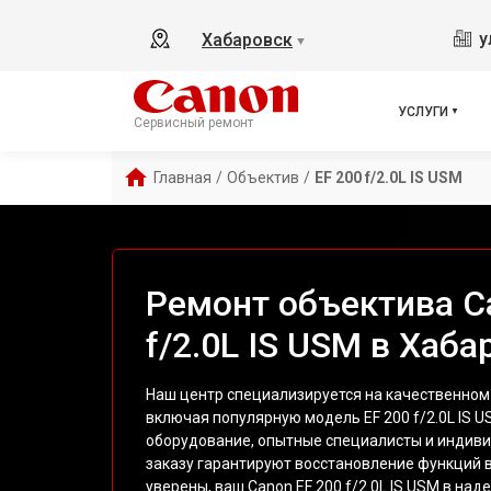
у
Хабаровск
▼
УСЛУГИ
Сервисный ремонт
Главная
/
Объектив
/
EF 200 f/2.0L IS USM
Ремонт объектива C
f/2.0L IS USM в Хаба
Наш центр специализируется на качественном
включая популярную модель EF 200 f/2.0L IS 
оборудование, опытные специалисты и индив
заказу гарантируют восстановление функций 
уверены, ваш Canon EF 200 f/2.0L IS USM в над