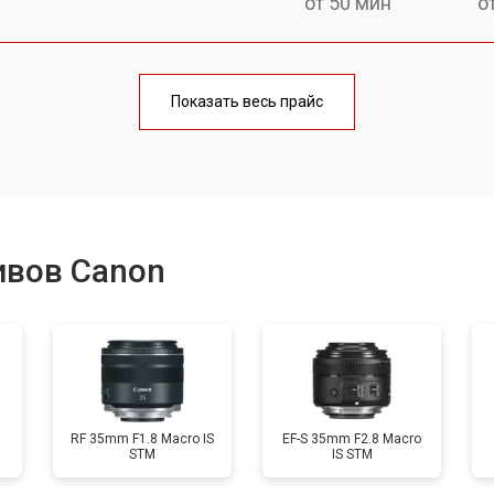
от 50 мин
о
лаги
от 60 мин
о
Показать весь прайс
от 50 мин
о
от 80 мин
о
ивов Canon
от 40 мин
о
лизатора
от 80 мин
о
RF 35mm F1.8 Macro IS
EF-S 35mm F2.8 Macro
STM
IS STM