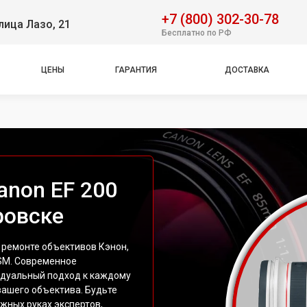
+7 (800) 302-30-78
лица Лазо, 21
Бесплатно по РФ
ЦЕНЫ
ГАРАНТИЯ
ДОСТАВКА
anon EF 200
ровске
 ремонте объективов Кэнон,
USM. Современное
идуальный подход к каждому
вашего объектива. Будьте
ежных руках экспертов,