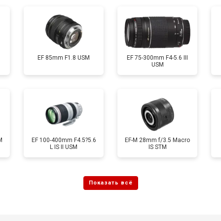
EF 85mm F1.8 USM
EF 75-300mm F4-5.6 III
USM
M
EF 100-400mm F4.5?5.6
EF-M 28mm f/3.5 Macro
L IS II USM
IS STM