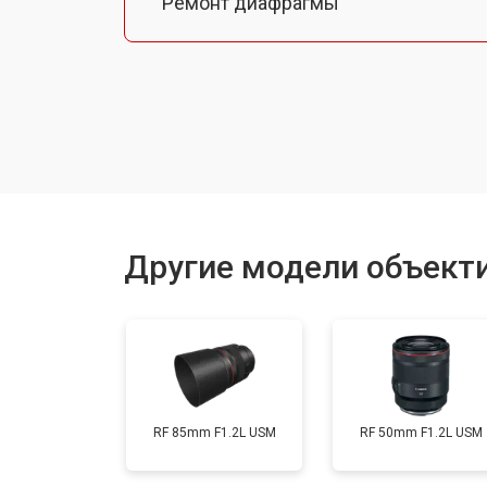
Ремонт диафрагмы
Восстановление после попадания в
Чистка от пыли
Юстировка
Другие модели объект
Замена байонета
Ремонт шлейфа оптического стаби
RF 85mm F1.2L USM
RF 50mm F1.2L USM