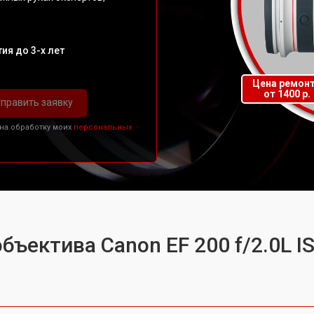
ия до 3-х лет
Цена ремон
от 1400 р.
править заявку
 на обработку моих
персональных
бъектива Canon EF 200 f/2.0L I