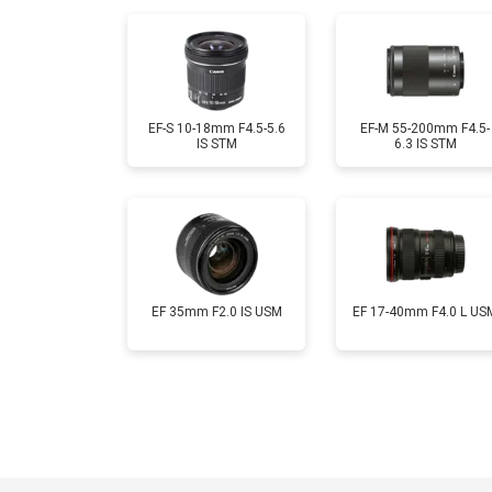
EF-S 10-18mm F4.5-5.6
EF-M 55-200mm F4.5-
IS STM
6.3 IS STM
EF 35mm F2.0 IS USM
EF 17-40mm F4.0 L US