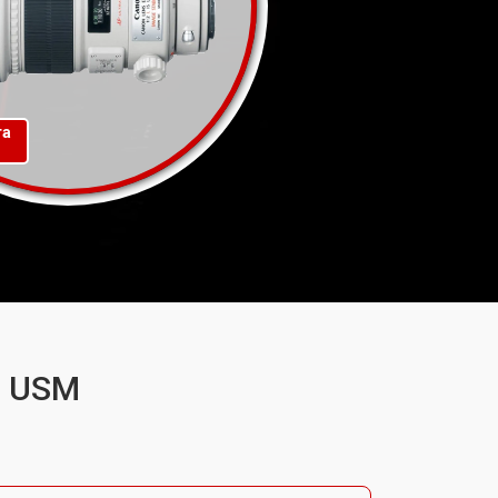
та
S USM