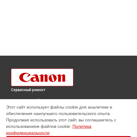
Сервисный ремонт
ВЫБЕРИ СВОЙ ГОРОД
Этот сайт использует файлы cookie для аналитики и
Ремонт объектива EF 24-105mm f/4L IS II USM Canon в
обеспечения наилучшего пользовательского опыта.
Краснодаре
Продолжая использовать этот сайт, вы соглашаетесь с
Ремонт объектива EF 24-105mm f/4L IS II USM Canon в
использованием файлов cookie.
Политика
Ростове-на-Дону
конфиденциальности
Ремонт объектива EF 24-105mm f/4L IS II USM Canon в