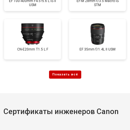
EF 100-400mm F4.5?5.6 L IS II
EF-M 28mm f/3.5 Macro IS
USM
STM
CN-E20mm T1.5 L F
EF 35mm f/1.4L II USM
Сертификаты инженеров Canon