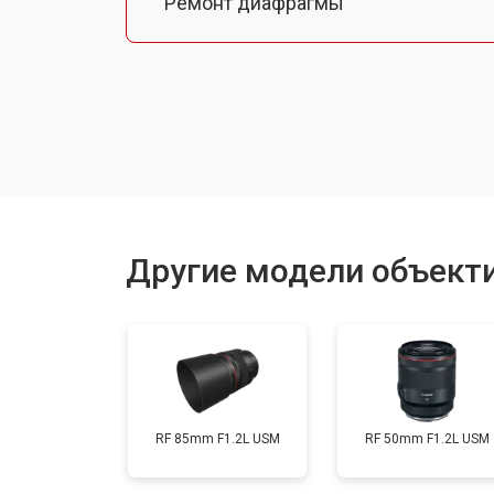
Ремонт диафрагмы
Восстановление после попадания в
Чистка от пыли
Юстировка
Другие модели объект
Замена байонета
Ремонт шлейфа оптического стаби
RF 85mm F1.2L USM
RF 50mm F1.2L USM