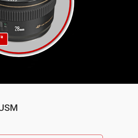
та
 USM