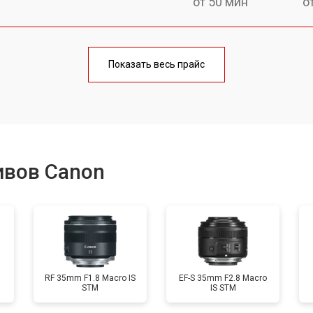
от 50 мин
о
лаги
от 60 мин
о
Показать весь прайс
от 50 мин
о
от 80 мин
о
ивов Canon
от 40 мин
о
лизатора
от 80 мин
о
RF 35mm F1.8 Macro IS
EF-S 35mm F2.8 Macro
STM
IS STM