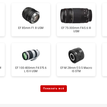
EF 85mm F1.8 USM
EF 75-300mm F4-5.6 III
USM
M
EF 100-400mm F4.5?5.6
EF-M 28mm f/3.5 Macro
L IS II USM
IS STM