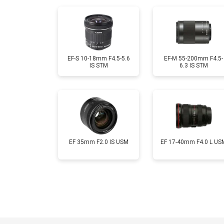
EF-S 10-18mm F4.5-5.6
EF-M 55-200mm F4.5-
IS STM
6.3 IS STM
EF 35mm F2.0 IS USM
EF 17-40mm F4.0 L US