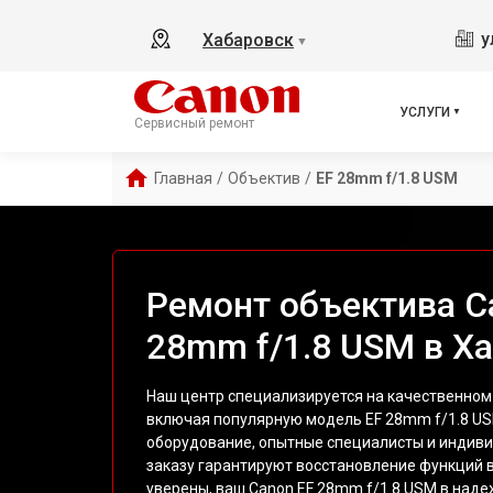
у
Хабаровск
▼
УСЛУГИ
Сервисный ремонт
Главная
/
Объектив
/
EF 28mm f/1.8 USM
Ремонт объектива C
28mm f/1.8 USM в Х
Наш центр специализируется на качественном
включая популярную модель EF 28mm f/1.8 U
оборудование, опытные специалисты и индив
заказу гарантируют восстановление функций 
уверены, ваш Canon EF 28mm f/1.8 USM в наде