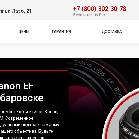
+7 (800) 302-30-78
лица Лазо, 21
Бесплатно по РФ
ЦЕНЫ
ГАРАНТИЯ
ДОСТАВКА
anon EF
абаровске
 ремонте объективов Кэнон,
SM. Современное
идуальный подход к каждому
вашего объектива. Будьте
жных руках экспертов,