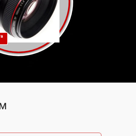
та
SM