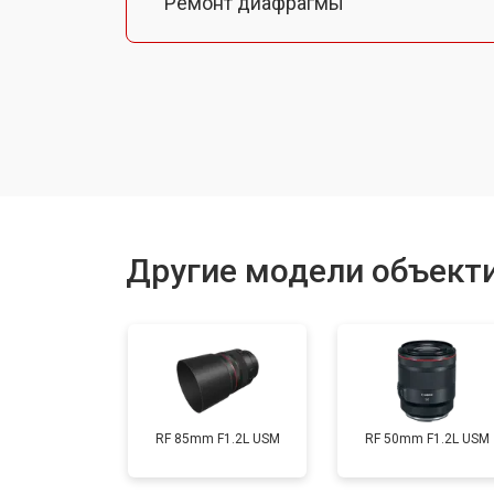
Ремонт диафрагмы
Восстановление после попадания в
Чистка от пыли
Юстировка
Другие модели объект
Замена байонета
Ремонт шлейфа оптического стаби
RF 85mm F1.2L USM
RF 50mm F1.2L USM