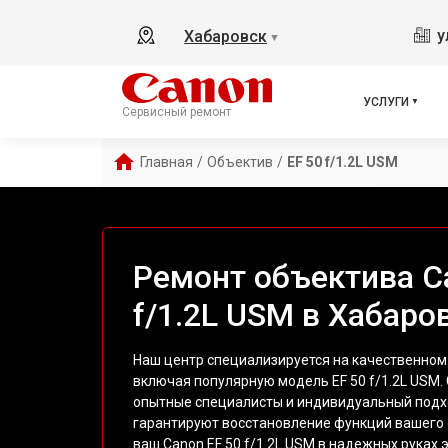
у
Хабаровск
▼
УСЛУГИ
Сервисный ремонт
Главная
/
Объектив
/
EF 50 f/1.2L USM
Ремонт объектива C
f/1.2L USM в Хабаро
Наш центр специализируется на качественном
включая популярную модель EF 50 f/1.2L USM
опытные специалисты и индивидуальный подх
гарантируют восстановление функций вашего 
ваш Canon EF 50 f/1.2L USM в надежных руках 