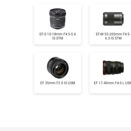
EF-S 10-18mm F4.5-5.6
EF-M 55-200mm F4.5-
IS STM
6.3 IS STM
EF 35mm F2.0 IS USM
EF 17-40mm F4.0 L US