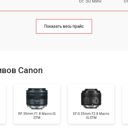
от 50 мин
о
лаги
от 60 мин
о
Показать весь прайс
от 50 мин
о
от 80 мин
о
ивов Canon
от 40 мин
о
лизатора
от 80 мин
о
RF 35mm F1.8 Macro IS
EF-S 35mm F2.8 Macro
STM
IS STM