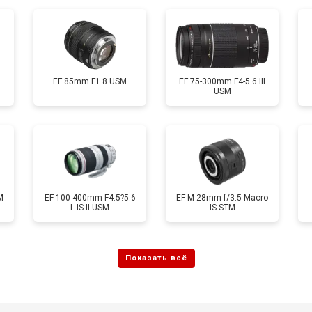
EF 85mm F1.8 USM
EF 75-300mm F4-5.6 III
USM
M
EF 100-400mm F4.5?5.6
EF-M 28mm f/3.5 Macro
L IS II USM
IS STM