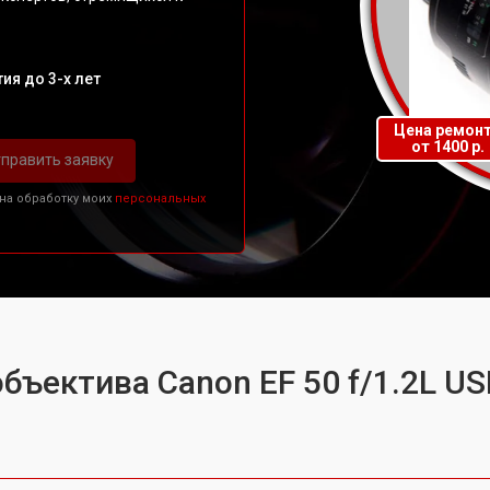
ия до 3-х лет
Цена ремон
от 1400 р.
править заявку
 на обработку моих
персональных
бъектива Canon EF 50 f/1.2L U