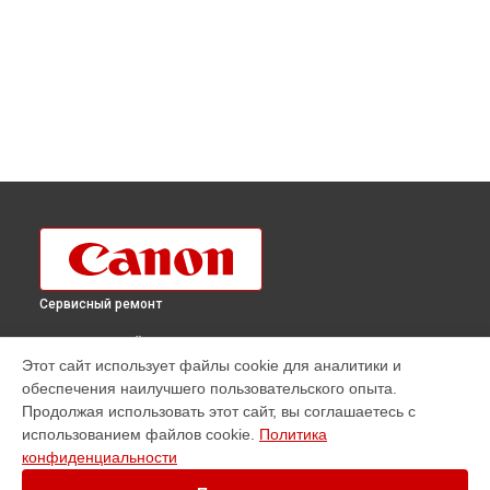
Сервисный ремонт
ВЫБЕРИ СВОЙ ГОРОД
Этот сайт использует файлы cookie для аналитики и
Ремонт объектива EF-S 10-18mm F4.5-5.6 IS STM Canon в
обеспечения наилучшего пользовательского опыта.
Краснодаре
Продолжая использовать этот сайт, вы соглашаетесь с
Ремонт объектива EF-S 10-18mm F4.5-5.6 IS STM Canon в
использованием файлов cookie.
Политика
Ростове-на-Дону
конфиденциальности
Ремонт объектива EF-S 10-18mm F4.5-5.6 IS STM Canon в
Нижнем Новгороде