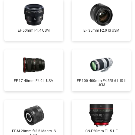
EF 50mm F1.4 USM
EF 35mm F2.0 IS USM
EF 17-40mm F4.0 L USM
EF 100-400mm F4.5?5.6 L IS II
USM
EF-M 28mm f/3.5 Macro IS
CN-E20mm T1.5 L F