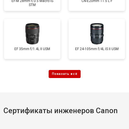
EF-M 28mm f/3.5 Macro IS
CN-E20mm T1.5 L F
STM
EF 35mm f/1.4L II USM
EF 24-105mm f/4L IS II USM
Сертификаты инженеров Canon