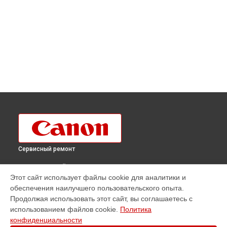
Сервисный ремонт
ВЫБЕРИ СВОЙ ГОРОД
Этот сайт использует файлы cookie для аналитики и
Ремонт объектива RF 50mm F1.2L USM Canon в
Краснодаре
обеспечения наилучшего пользовательского опыта.
Ремонт объектива RF 50mm F1.2L USM Canon в
Ростове-на-
Продолжая использовать этот сайт, вы соглашаетесь с
Дону
использованием файлов cookie.
Политика
Ремонт объектива RF 50mm F1.2L USM Canon в
Нижнем
конфиденциальности
Новгороде