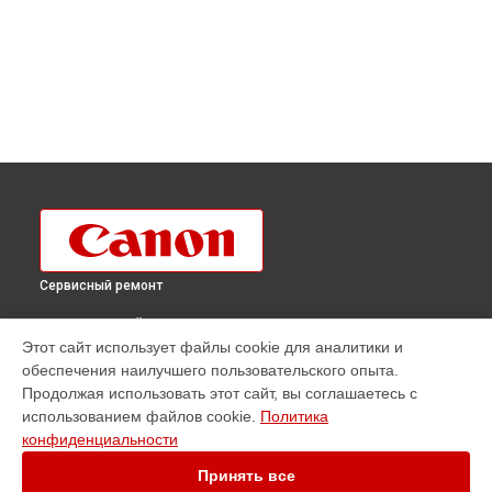
Сервисный ремонт
ВЫБЕРИ СВОЙ ГОРОД
Этот сайт использует файлы cookie для аналитики и
Ремонт плоттера imagePROGRAF iPF PRO-6100 Canon в
обеспечения наилучшего пользовательского опыта.
Краснодаре
Продолжая использовать этот сайт, вы соглашаетесь с
Ремонт плоттера imagePROGRAF iPF PRO-6100 Canon в
использованием файлов cookie.
Политика
Ростове-на-Дону
конфиденциальности
Ремонт плоттера imagePROGRAF iPF PRO-6100 Canon в
Нижнем Новгороде
Принять все