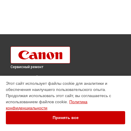
Сервисный ремонт
ВЫБЕРИ СВОЙ ГОРОД
Этот сайт использует файлы cookie для аналитики и
Ремонт плоттера imagePROGRAF IPF820 Canon в
обеспечения наилучшего пользовательского опыта.
Краснодаре
Продолжая использовать этот сайт, вы соглашаетесь с
Ремонт плоттера imagePROGRAF IPF820 Canon в
Ростове-
использованием файлов cookie.
Политика
на-Дону
конфиденциальности
Ремонт плоттера imagePROGRAF IPF820 Canon в
Нижнем
Новгороде
Принять все
Ремонт плоттера imagePROGRAF IPF820 Canon в
Новосибирске