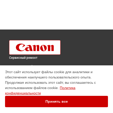
Сервисный ремонт
ВЫБЕРИ СВОЙ ГОРОД
Этот сайт использует файлы cookie для аналитики и
Ремонт плоттера imagePROGRAF IPF825 Canon в
обеспечения наилучшего пользовательского опыта.
Краснодаре
Продолжая использовать этот сайт, вы соглашаетесь с
Ремонт плоттера imagePROGRAF IPF825 Canon в
Ростове-
использованием файлов cookie.
Политика
на-Дону
конфиденциальности
Ремонт плоттера imagePROGRAF IPF825 Canon в
Нижнем
Новгороде
Принять все
Ремонт плоттера imagePROGRAF IPF825 Canon в
Новосибирске