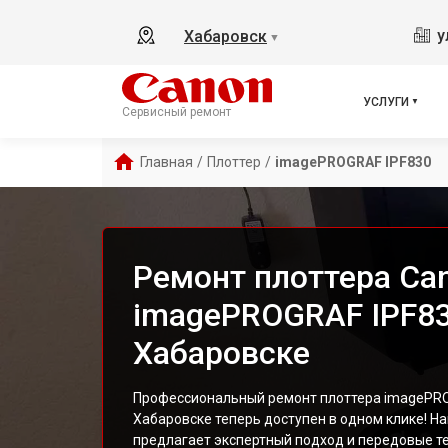
у
Хабаровск
▼
УСЛУГИ
Сервисный ремонт
Главная
/
Плоттер
/
imagePROGRAF IPF830
Ремонт плоттера Ca
imagePROGRAF IPF83
Хабаровске
Профессиональный ремонт плоттера imagePRO
Хабаровске теперь доступен в одном клике! Н
предлагает экспертный подход и передовые т