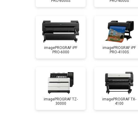
PRO-6000S
PRO-4000S
Промывка печатающей головки
imagePROGRAF iPF
imagePROGRAF iPF
PRO-6000
PRO-4100S
imagePROGRAF TZ-
imagePROGRAF TX-
30000
4100