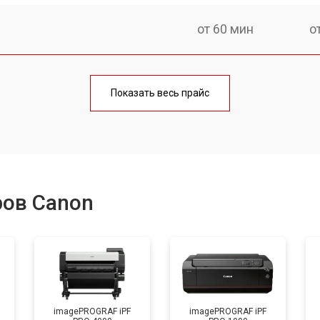
от 60 мин
о
от 90 мин
о
Показать весь прайс
от 60 мин
о
от 130 мин
о
ров Canon
от 80 мин
о
от 110 мин
о
imagePROGRAF iPF
imagePROGRAF iPF