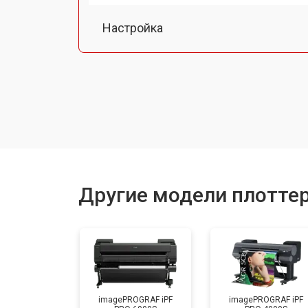
Настройка
Прошивка (Обновление ПО)
Замена ремня
Замена печатной головки
Другие модели плотте
Замена каретки
Ремонт блока питания
imagePROGRAF iPF
imagePROGRAF iPF