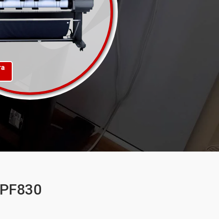
та
IPF830