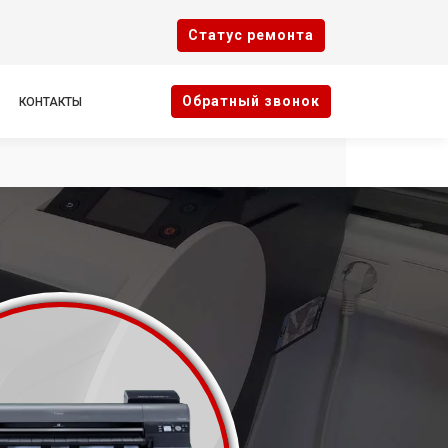
Cтатус ремонта
Oбратный звонок
КОНТАКТЫ