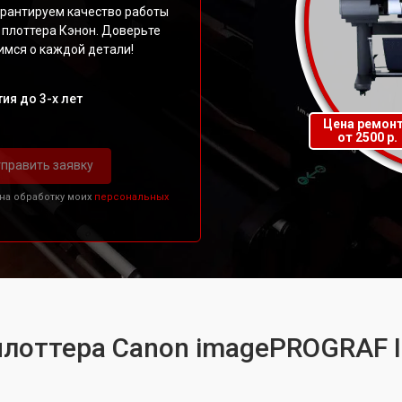
арантируем качество работы
 плоттера Кэнон. Доверьте
мся о каждой детали!
ия до 3-х лет
Цена ремон
от 2500 р.
править заявку
 на обработку моих
персональных
плоттера Canon imagePROGRAF 