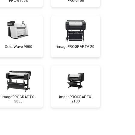
PRO-6100S
PRO-6100
т 3900 ₽
Заказать
ColorWave 9000
imagePROGRAF TA-20
imagePROGRAF TX-
imagePROGRAF TX-
3000
2100