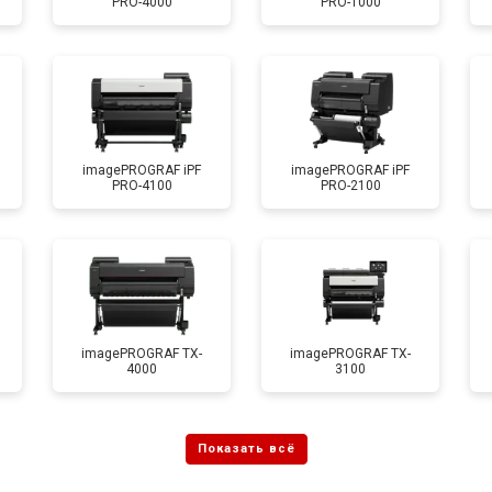
PRO-4000
PRO-1000
от 70 мин
о
imagePROGRAF iPF
imagePROGRAF iPF
PRO-4100
PRO-2100
imagePROGRAF TX-
imagePROGRAF TX-
4000
3100