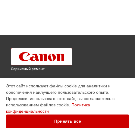
Сервисный ремонт
ВЫБЕРИ СВОЙ ГОРОД
Этот сайт использует файлы cookie для аналитики и
Ремонт плоттера imagePROGRAF IPF850 Canon в
обеспечения наилучшего пользовательского опыта.
Краснодаре
Продолжая использовать этот сайт, вы соглашаетесь с
Ремонт плоттера imagePROGRAF IPF850 Canon в
Ростове-
использованием файлов cookie.
Политика
на-Дону
конфиденциальности
Ремонт плоттера imagePROGRAF IPF850 Canon в
Нижнем
Новгороде
Принять все
Ремонт плоттера imagePROGRAF IPF850 Canon в
Новосибирске