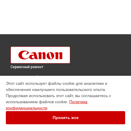
Сервисный ремонт
ВЫБЕРИ СВОЙ ГОРОД
Этот сайт использует файлы cookie для аналитики и
Ремонт плоттера imagePROGRAF PRO-6100 Canon в
обеспечения наилучшего пользовательского опыта.
Краснодаре
Продолжая использовать этот сайт, вы соглашаетесь с
Ремонт плоттера imagePROGRAF PRO-6100 Canon в
использованием файлов cookie.
Политика
Ростове-на-Дону
конфиденциальности
Ремонт плоттера imagePROGRAF PRO-6100 Canon в
Нижнем
Новгороде
Принять все
Ремонт плоттера imagePROGRAF PRO-6100 Canon в
Новосибирске