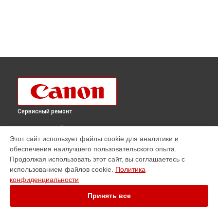
Сервисный ремонт
ВЫБЕРИ СВОЙ ГОРОД
Этот сайт использует файлы cookie для аналитики и
Ремонт плоттера imagePROGRAF TX-4000 Canon в
обеспечения наилучшего пользовательского опыта.
Краснодаре
Продолжая использовать этот сайт, вы соглашаетесь с
Ремонт плоттера imagePROGRAF TX-4000 Canon в
Ростове-
использованием файлов cookie.
Политика
на-Дону
конфиденциальности
Ремонт плоттера imagePROGRAF TX-4000 Canon в
Нижнем
Новгороде
Принять все
Ремонт плоттера imagePROGRAF TX-4000 Canon в
Новосибирске