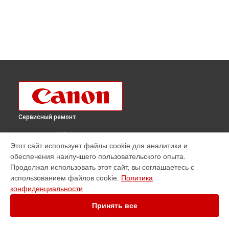
Сервисный ремонт
ВЫБЕРИ СВОЙ ГОРОД
Этот сайт использует файлы cookie для аналитики и
Ремонт плоттера imagePROGRAF W6200 Canon в
обеспечения наилучшего пользовательского опыта.
Краснодаре
Продолжая использовать этот сайт, вы соглашаетесь с
Ремонт плоттера imagePROGRAF W6200 Canon в
Ростове-
использованием файлов cookie.
Политика
на-Дону
конфиденциальности
Ремонт плоттера imagePROGRAF W6200 Canon в
Нижнем
Новгороде
Принять все
Ремонт плоттера imagePROGRAF W6200 Canon в
Новосибирске