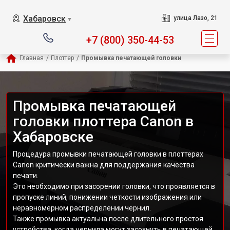
Хабаровск
улица Лазо, 21
▼
+7 (800) 350-44-53
Главная
/
Плоттер
/
Промывка печатающей головки
Промывка печатающей
головки плоттера Canon в
Хабаровске
Процедура промывки печатающей головки в плоттерах
Canon критически важна для поддержания качества
печати.
Это необходимо при засорении головки, что проявляется в
пропуске линий, понижении четкости изображения или
неравномерном распределении чернил.
Также промывка актуальна после длительного простоя
устройства, когда чернила могут засохнуть в печатающей