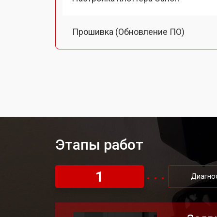
Прошивка (Обновление ПО)
Замена ремня плоттера Canon
Замена печатной головки
Замена каретки плоттера Canon
Этапы работ
Ремонт блока питания
1
Диагно
Промывка печатающей головки