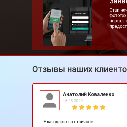
Заяв
Этап на
фототех
портал,
предост
Отзывы наших клиент
Анатолий Коваленко
16.05.2023
Благодарю за отличное