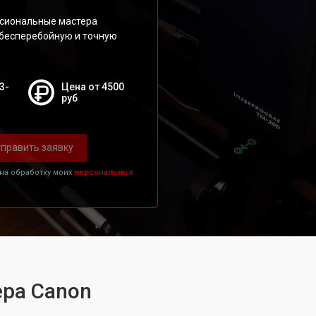
сиональные мастера
 бесперебойную и точную
3-
Цена от 4500
руб
править заявку
 на обработку моих
персональных
ера Canon