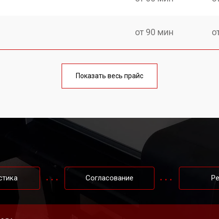
от 90 мин
о
от 60 мин
о
Показать весь прайс
от 130 мин
о
от 80 мин
о
от 110 мин
о
стика
Согласование
Р
от 70 мин
о