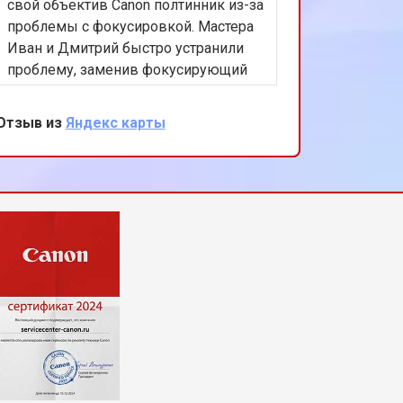
свой объектив Canon полтинник из-за
обслужи
проблемы с фокусировкой. Мастера
МФУ нуж
Иван и Дмитрий быстро устранили
из-за н
проблему, заменив фокусирующий
блока, 
механизм. Стоимость и качество
операти
ремонта меня полностью устроили,
насколь
Отзыв из
Яндекс карты
Отзыв из
хорошее обслуживание, рекомендую
этот сервис!