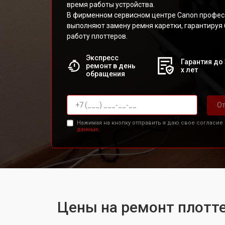
время работы устройства.
В фирменном сервисном центре Canon профес
выполняют замену ремня каретки, гарантируя
работу плоттеров.
Экспресс
Гарантия до 
ремонт в день
х лет
обращения
От
Нажимая на кнопку отправить я даю свое согласие
данных.
Цены на ремонт плотт