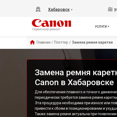
у
Хабаровск
▼
УСЛУГИ
Сервисный ремонт
Главная
/
Плоттер
/
Замена ремня каретки
Замена ремня карет
Canon в Хабаровске
Для обеспечения плавного и точного движения
периодически требуется замена ремня каретки
Эта процедура необходима при износе или по
привести к сбоям в позиционировании и ухудш
Также замена ремня актуальна при появлении