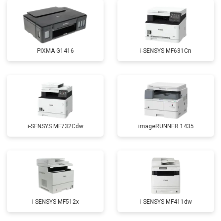
PIXMA G1416
i-SENSYS MF631Cn
i-SENSYS MF732Cdw
imageRUNNER 1435
i-SENSYS MF512x
i-SENSYS MF411dw