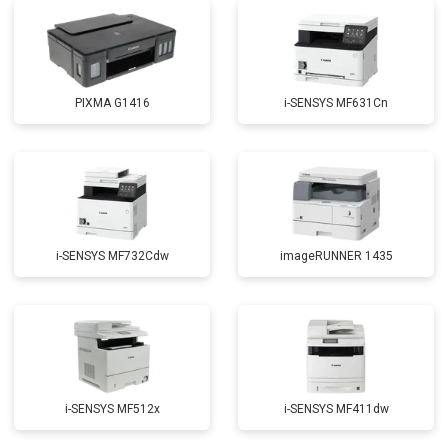
PIXMA G1416
i-SENSYS MF631Cn
i-SENSYS MF732Cdw
imageRUNNER 1435
i-SENSYS MF512x
i-SENSYS MF411dw