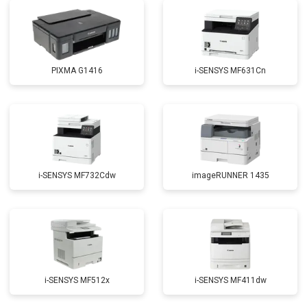
PIXMA G1416
i-SENSYS MF631Cn
i-SENSYS MF732Cdw
imageRUNNER 1435
i-SENSYS MF512x
i-SENSYS MF411dw