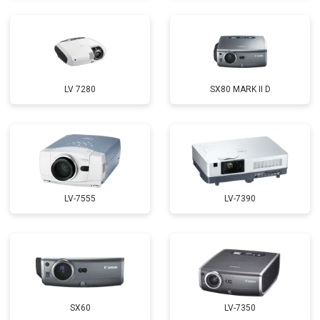
LV 7280
SX80 MARK II D
LV-7555
LV-7390
SX60
LV-7350