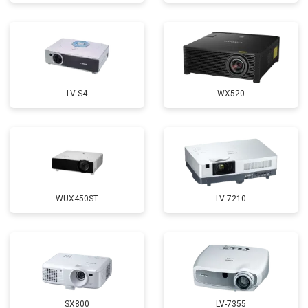
LV-S4
WX520
WUX450ST
LV-7210
SX800
LV-7355