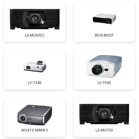
LX-MU600Z
WUX400ST
LV-7340
LV-7545
WUX10 MARK II
LX-MU700