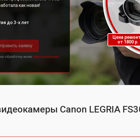
аботала как новая!
ия до 3-х лет
Цена ремон
от 1800 р.
править заявку
 на обработку моих
персональных
видеокамеры Canon LEGRIA FS3