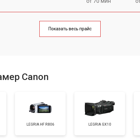
от 70 мин
о
от 70 мин
о
Показать весь прайс
от 60 мин
о
амер Canon
LEGRIA HF R806
LEGRIA GX10