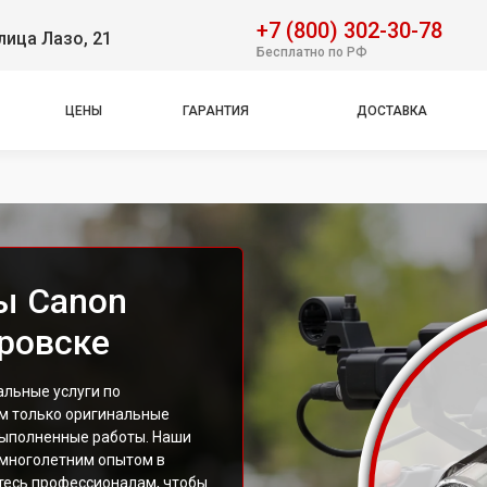
+7 (800) 302-30-78
лица Лазо, 21
Бесплатно по РФ
ЦЕНЫ
ГАРАНТИЯ
ДОСТАВКА
ы Canon
аровске
льные услуги по
м только оригинальные
выполненные работы. Наши
 многолетним опытом в
тесь профессионалам, чтобы