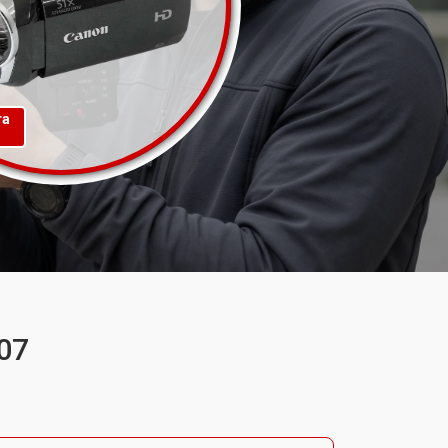
та
07