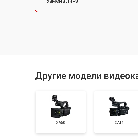
Замена линз
Замена шлейфа фокусировки
Восстановление после залития
Другие модели видеок
XA50
XA11